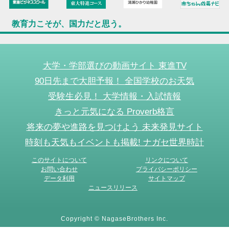
教育力こそが、国力だと思う。
大学・学部選びの動画サイト 東進TV
90日先まで大胆予報！ 全国学校のお天気
受験生必見！ 大学情報・入試情報
きっと元気になる Proverb格言
将来の夢や進路を見つけよう 未来発見サイト
時刻も天気もイベントも掲載! ナガセ世界時計
このサイトについて
リンクについて
お問い合わせ
プライバシーポリシー
データ利用
サイトマップ
ニュースリリース
Copyright © NagaseBrothers Inc.