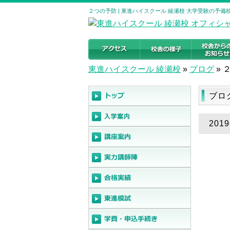
２つの予防 | 東進ハイスクール 綾瀬校 大学受験の予備
東進ハイスクール 綾瀬校
»
ブログ
»
ブロ
201