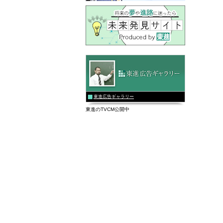
東進広告ギャラリー
東進のTVCM公開中