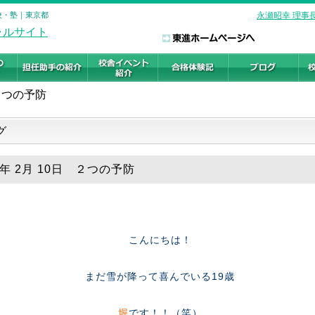
校・塾｜東京都
永瀬昭幸 理事
２つの予防
グ
9年 2月 10日 ２つの予防
こんにちは！
まだ雪が降って喜んでいる19歳
堀
です！！（笑）