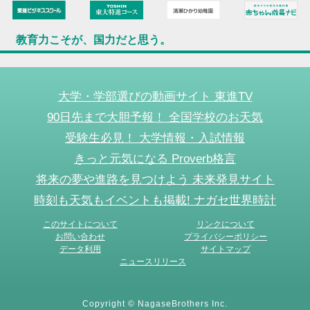
教育力こそが、国力だと思う。
大学・学部選びの動画サイト 東進TV
90日先まで大胆予報！ 全国学校のお天気
受験生必見！ 大学情報・入試情報
きっと元気になる Proverb格言
将来の夢や進路を見つけよう 未来発見サイト
時刻も天気もイベントも掲載! ナガセ世界時計
このサイトについて
リンクについて
お問い合わせ
プライバシーポリシー
データ利用
サイトマップ
ニュースリリース
Copyright © NagaseBrothers Inc.