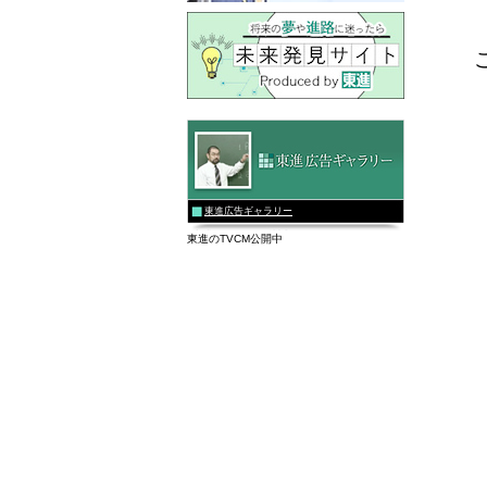
東進広告ギャラリー
東進のTVCM公開中