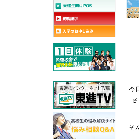
今
さ
そ