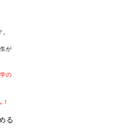
す。
生が
学の
ん！
める