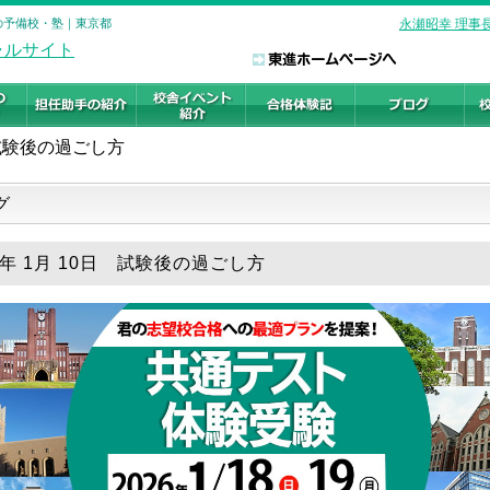
験の予備校・塾｜東京都
永瀬昭幸 理事
試験後の過ごし方
グ
6年 1月 10日 試験後の過ごし方