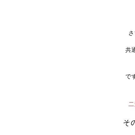
さ
共
で
二
そ