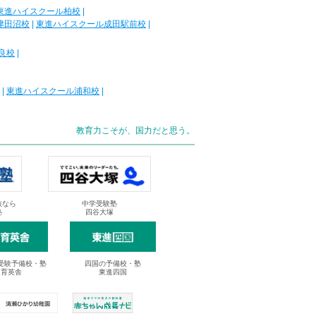
東進ハイスクール柏校
|
津田沼校
|
東進ハイスクール成田駅前校
|
良校
|
|
東進ハイスクール浦和校
|
教育力こそが、国力だと思う。
抜なら
中学受験塾
塾
四谷大塚
受験予備校・塾
四国の予備校・塾
進育英舎
東進四国