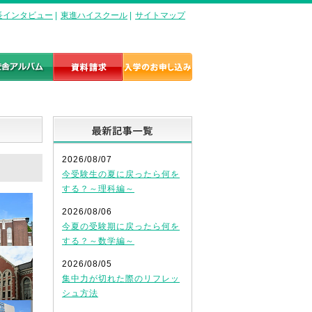
長インタビュー
|
東進ハイスクール
|
サイトマップ
最新記事一覧
2026/08/07
今受験生の夏に戻ったら何を
する？～理科編～
2026/08/06
今夏の受験期に戻ったら何を
する？～数学編～
2026/08/05
集中力が切れた際のリフレッ
シュ方法