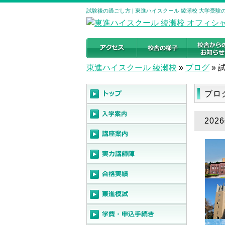
試験後の過ごし方 | 東進ハイスクール 綾瀬校 大学受
東進ハイスクール 綾瀬校
»
ブログ
»
ブロ
202