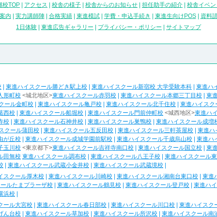
校TOP
|
アクセス
|
校舎の様子
|
校舎からのお知らせ
|
担任助手の紹介
|
校舎イベン
案内
|
実力講師陣
|
合格実績
|
東進模試
|
学費・申込手続き
|
東進生向けPOS
|
資料
1日体験
|
東進広告ギャラリー
|
プライバシー・ポリシー
|
サイトマップ
校
|
東進ハイスクール勝どき駅上校
|
東進ハイスクール新宿校 大学受験本科
|
東進ハ
人形町校
<城北地区>
東進ハイスクール赤羽校
|
東進ハイスクール本郷三丁目校
|
東
クール金町校
|
東進ハイスクール亀戸校
|
東進ハイスクール北千住校
|
東進ハイスク
葛西校
|
東進ハイスクール船堀校
|
東進ハイスクール門前仲町校
<城西地区>
東進ハ
寺校
|
東進ハイスクール石神井校
|
東進ハイスクール巣鴨校
|
東進ハイスクール成増
スクール蒲田校
|
東進ハイスクール五反田校
|
東進ハイスクール三軒茶屋校
|
東進ハ
由が丘校
|
東進ハイスクール成城学園前駅校
|
東進ハイスクール千歳烏山校
|
東進ハ
子玉川校
<東京都下>
東進ハイスクール吉祥寺南口校
|
東進ハイスクール国立校
|
東
ル田無校
東進ハイスクール調布校
|
東進ハイスクール八王子校
|
東進ハイスクール東
校
|
東進ハイスクール武蔵小金井校
|
東進ハイスクール武蔵境校
|
イスクール厚木校
|
東進ハイスクール川崎校
|
東進ハイスクール湘南台東口校
|
東進
クールたまプラーザ校
|
東進ハイスクール鶴見校
|
東進ハイスクール登戸校
|
東進ハイ
横浜校
|
クール大宮校
|
東進ハイスクール春日部校
|
東進ハイスクール川口校
|
東進ハイスク
げん台校
|
東進ハイスクール草加校
|
東進ハイスクール所沢校
|
東進ハイスクール南