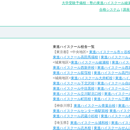
大学受験予備校・塾の東進ハイスクール綾瀬
合格システム
|
講座
東進ハイスクール校舎一覧
【東京都】<中央地区>
東進ハイスクール市ヶ谷
東進ハイスクール高田馬場校
|
東進ハイスクール
<城東地区>
東進ハイスクール綾瀬校
|
東進ハイス
東進ハイスクール西新井校
|
東進ハイスクール西
東進ハイスクール荻窪校
|
東進ハイスクール高円
<城南地区>
東進ハイスクール大井町校
|
東進ハイ
東進ハイスクール下北沢校
|
東進ハイスクール自
東進ハイスクール中目黒校
|
東進ハイスクール二
東進ハイスクール立川駅北口校
|
東進ハイスクー
東進ハイスクール町田校
|
東進ハイスクール三鷹
【神奈川県】
東進ハイスクール青葉台校
|
東進ハ
東進ハイスクールセンター南駅前校
東進ハイス
東進ハイスクール武蔵小杉校
|
東進ハイスクール
【埼玉県】
東進ハイスクール浦和校
|
東進ハイス
東進ハイスクール志木校
|
東進ハイスクールせん