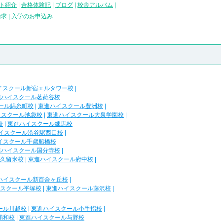
ト紹介
|
合格体験記
|
ブログ
|
校舎アルバム
|
請求
|
入学のお申込み
イスクール新宿エルタワー校
|
進ハイスクール茗荷谷校
ール錦糸町校
|
東進ハイスクール豊洲校
|
イスクール池袋校
|
東進ハイスクール大泉学園校
|
校
|
東進ハイスクール練馬校
イスクール渋谷駅西口校
|
イスクール千歳船橋校
進ハイスクール国分寺校
|
久留米校
|
東進ハイスクール府中校
|
ハイスクール新百合ヶ丘校
|
スクール平塚校
|
東進ハイスクール藤沢校
|
ール川越校
|
東進ハイスクール小手指校
|
浦和校
|
東進ハイスクール与野校