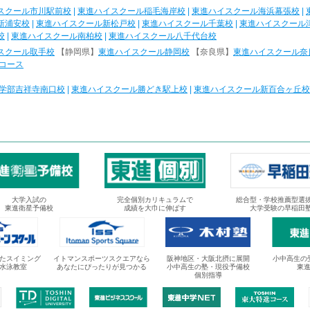
スクール市川駅前校
|
東進ハイスクール稲毛海岸校
|
東進ハイスクール海浜幕張校
|
新浦安校
|
東進ハイスクール新松戸校
|
東進ハイスクール千葉校
|
東進ハイスクール
校
|
東進ハイスクール南柏校
|
東進ハイスクール八千代台校
スクール取手校
【静岡県】
東進ハイスクール静岡校
【奈良県】
東進ハイスクール奈
コース
学部吉祥寺南口校
|
東進ハイスクール勝どき駅上校
|
東進ハイスクール新百合ヶ丘校
大学入試の
完全個別カリキュラムで
総合型・学校推薦型選
東進衛星予備校
成績を大巾に伸ばす
大学受験の早稲田
たスイミング
イトマンスポーツスクエアなら
阪神地区・大阪北摂に展開
小中高生の
水泳教室
あなたにぴったりが見つかる
小中高生の塾・現役予備校
東
個別指導