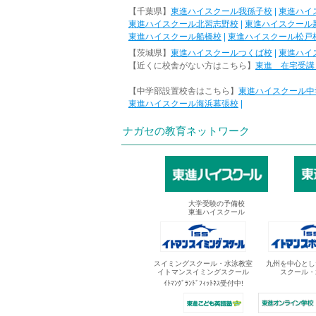
【千葉県】
東進ハイスクール我孫子校
|
東進ハイ
東進ハイスクール北習志野校
|
東進ハイスクール
東進ハイスクール船橋校
|
東進ハイスクール松戸
【茨城県】
東進ハイスクールつくば校
|
東進ハイ
【近くに校舎がない方はこちら】
東進 在宅受講
【中学部設置校舎はこちら】
東進ハイスクール中
東進ハイスクール海浜幕張校
|
ナガセの教育ネットワーク
大学受験の予備校
東進ハイスクール
スイミングスクール・水泳教室
九州を中心とし
イトマンスイミングスクール
スクール・
ｲﾄﾏﾝｸﾞﾗﾝﾄﾞﾌｨｯﾄﾈｽ受付中!