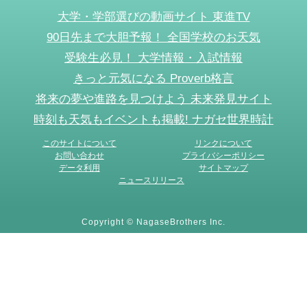
大学・学部選びの動画サイト 東進TV
90日先まで大胆予報！ 全国学校のお天気
受験生必見！ 大学情報・入試情報
きっと元気になる Proverb格言
将来の夢や進路を見つけよう 未来発見サイト
時刻も天気もイベントも掲載! ナガセ世界時計
このサイトについて
リンクについて
お問い合わせ
プライバシーポリシー
データ利用
サイトマップ
ニュースリリース
Copyright © NagaseBrothers Inc.