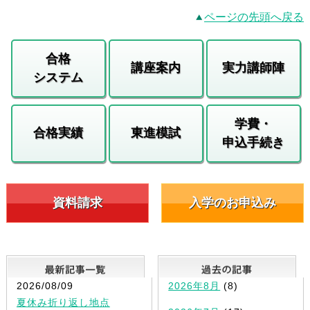
ページの先頭へ戻る
合格
講座案内
実力講師陣
システム
学費・
合格実績
東進模試
申込手続き
資料請求
入学のお申込み
最新記事一覧
2026/08/09
2026年8月
(8)
夏休み折り返し地点