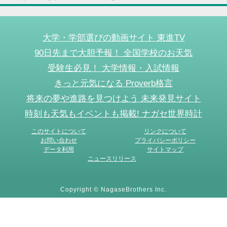
大学・学部選びの動画サイト 東進TV
90日先まで大胆予報！ 全国学校のお天気
受験生必見！ 大学情報・入試情報
きっと元気になる Proverb格言
将来の夢や進路を見つけよう 未来発見サイト
時刻も天気もイベントも掲載! ナガセ世界時計
このサイトについて
リンクについて
お問い合わせ
プライバシーポリシー
データ利用
サイトマップ
ニュースリリース
Copyright © NagaseBrothers Inc.