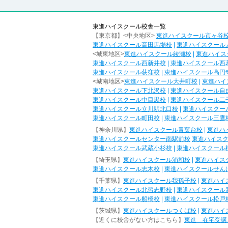
東進ハイスクール校舎一覧
【東京都】<中央地区>
東進ハイスクール市ヶ谷
東進ハイスクール高田馬場校
|
東進ハイスクール
<城東地区>
東進ハイスクール綾瀬校
|
東進ハイス
東進ハイスクール西新井校
|
東進ハイスクール西
東進ハイスクール荻窪校
|
東進ハイスクール高円
<城南地区>
東進ハイスクール大井町校
|
東進ハイ
東進ハイスクール下北沢校
|
東進ハイスクール自
東進ハイスクール中目黒校
|
東進ハイスクール二
東進ハイスクール立川駅北口校
|
東進ハイスクー
東進ハイスクール町田校
|
東進ハイスクール三鷹
【神奈川県】
東進ハイスクール青葉台校
|
東進ハ
東進ハイスクールセンター南駅前校
東進ハイス
東進ハイスクール武蔵小杉校
|
東進ハイスクール
【埼玉県】
東進ハイスクール浦和校
|
東進ハイス
東進ハイスクール志木校
|
東進ハイスクールせん
【千葉県】
東進ハイスクール我孫子校
|
東進ハイ
東進ハイスクール北習志野校
|
東進ハイスクール
東進ハイスクール船橋校
|
東進ハイスクール松戸
【茨城県】
東進ハイスクールつくば校
|
東進ハイ
【近くに校舎がない方はこちら】
東進 在宅受講