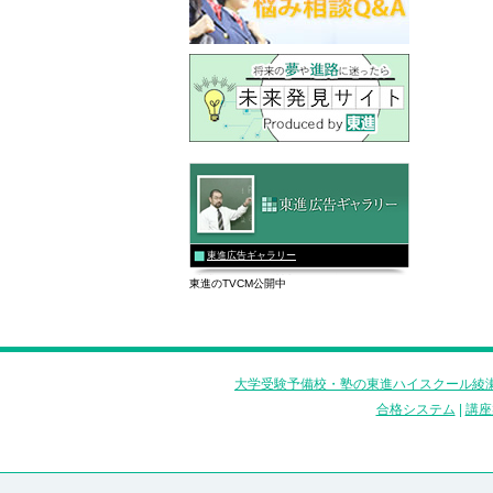
東進広告ギャラリー
東進のTVCM公開中
大学受験予備校・塾の東進ハイスクール綾瀬
合格システム
|
講座