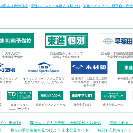
学部吉祥寺南口校
|
東進ハイスクール勝どき駅上校
|
東進ハイスクール新百合ヶ丘校
大学入試の
完全個別カリキュラムで
総合型・学校推薦型選
東進衛星予備校
成績を大巾に伸ばす
大学受験の早稲田
たスイミング
イトマンスポーツスクエアなら
阪神地区・大阪北摂に展開
小中高生の
水泳教室
あなたにぴったりが見つかる
小中高生の塾・現役予備校
東
個別指導
校
東進ビジネススクール
東進中学NET
東大特進コース
東進デジタル
ユニバーシティ
ト 東進TV
90日先まで大胆予報！ 全国学校のお天気
受験生必見！
言
将来の夢や進路を見つけよう 未来発見サイト
時刻も天気もイベン