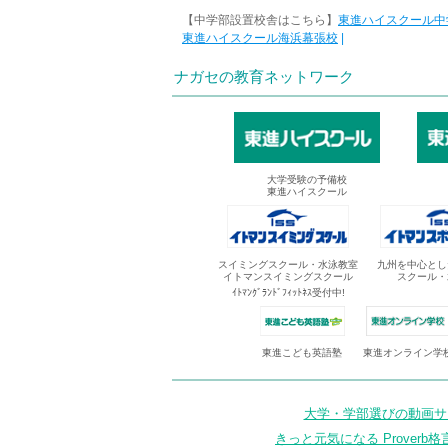
【中学部設置校舎はこちら】
東進ハイスクール中
東進ハイスクール海浜幕張校
|
ナガセの教育ネットワーク
大学受験の予備校
東進ハイスクール
スイミングスクール・水泳教室
九州を中心とし
イトマンスイミングスクール
スクール・
ｲﾄﾏﾝｸﾞﾗﾝﾄﾞﾌｨｯﾄﾈｽ受付中!
東進オンライン学
東進こども英語塾
大学・学部選びの動画サイ
きっと元気になる Proverb格