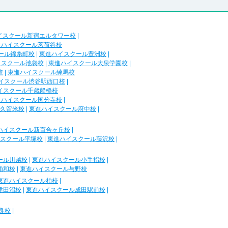
イスクール新宿エルタワー校
|
進ハイスクール茗荷谷校
ール錦糸町校
|
東進ハイスクール豊洲校
|
イスクール池袋校
|
東進ハイスクール大泉学園校
|
校
|
東進ハイスクール練馬校
イスクール渋谷駅西口校
|
イスクール千歳船橋校
進ハイスクール国分寺校
|
久留米校
|
東進ハイスクール府中校
|
ハイスクール新百合ヶ丘校
|
スクール平塚校
|
東進ハイスクール藤沢校
|
ール川越校
|
東進ハイスクール小手指校
|
浦和校
|
東進ハイスクール与野校
東進ハイスクール柏校
|
津田沼校
|
東進ハイスクール成田駅前校
|
良校
|