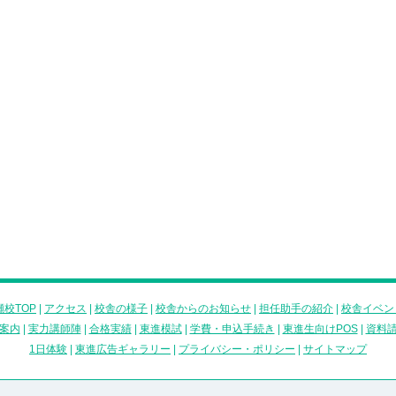
校TOP
|
アクセス
|
校舎の様子
|
校舎からのお知らせ
|
担任助手の紹介
|
校舎イベン
案内
|
実力講師陣
|
合格実績
|
東進模試
|
学費・申込手続き
|
東進生向けPOS
|
資料
1日体験
|
東進広告ギャラリー
|
プライバシー・ポリシー
|
サイトマップ