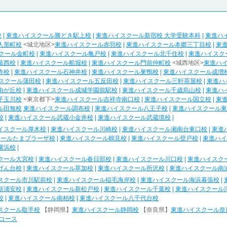
校
|
東進ハイスクール勝どき駅上校
|
東進ハイスクール新宿校 大学受験本科
|
東進ハ
人形町校
<城北地区>
東進ハイスクール赤羽校
|
東進ハイスクール本郷三丁目校
|
東
クール金町校
|
東進ハイスクール亀戸校
|
東進ハイスクール北千住校
|
東進ハイスク
葛西校
|
東進ハイスクール船堀校
|
東進ハイスクール門前仲町校
<城西地区>
東進ハ
寺校
|
東進ハイスクール石神井校
|
東進ハイスクール巣鴨校
|
東進ハイスクール成増
スクール蒲田校
|
東進ハイスクール五反田校
|
東進ハイスクール三軒茶屋校
|
東進ハ
由が丘校
|
東進ハイスクール成城学園前駅校
|
東進ハイスクール千歳烏山校
|
東進ハ
子玉川校
<東京都下>
東進ハイスクール吉祥寺南口校
|
東進ハイスクール国立校
|
東
ル田無校
東進ハイスクール調布校
|
東進ハイスクール八王子校
|
東進ハイスクール東
校
|
東進ハイスクール武蔵小金井校
|
東進ハイスクール武蔵境校
|
イスクール厚木校
|
東進ハイスクール川崎校
|
東進ハイスクール湘南台東口校
|
東進
クールたまプラーザ校
|
東進ハイスクール鶴見校
|
東進ハイスクール登戸校
|
東進ハイ
横浜校
|
クール大宮校
|
東進ハイスクール春日部校
|
東進ハイスクール川口校
|
東進ハイスク
げん台校
|
東進ハイスクール草加校
|
東進ハイスクール所沢校
|
東進ハイスクール南
スクール市川駅前校
|
東進ハイスクール稲毛海岸校
|
東進ハイスクール海浜幕張校
|
新浦安校
|
東進ハイスクール新松戸校
|
東進ハイスクール千葉校
|
東進ハイスクール
校
|
東進ハイスクール南柏校
|
東進ハイスクール八千代台校
スクール取手校
【静岡県】
東進ハイスクール静岡校
【奈良県】
東進ハイスクール奈
コース