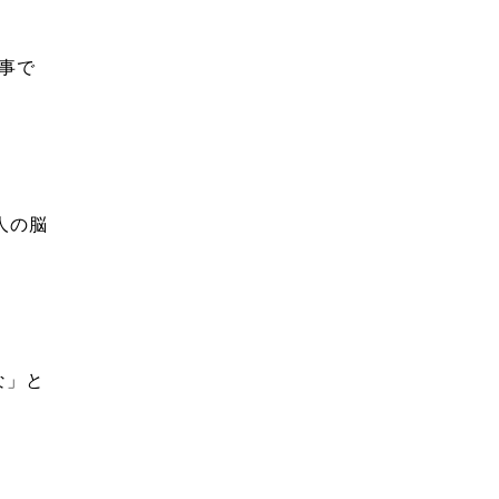
事で
。
人の脳
な」と