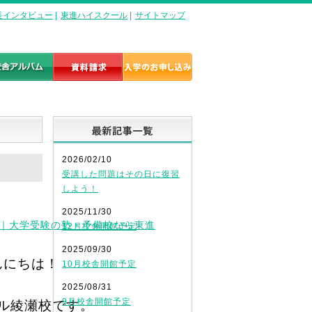
長インタビュー
|
東進ハイスクール
|
サイトマップ
最新記事一覧
2026/02/10
受講した問題はその日に復習
しよう！
2025/11/30
12月校舎開館予定
2025/09/30
んにちは！
10月校舎開館予定
2025/08/31
9月校舎開館予定
ル綾瀬校です。