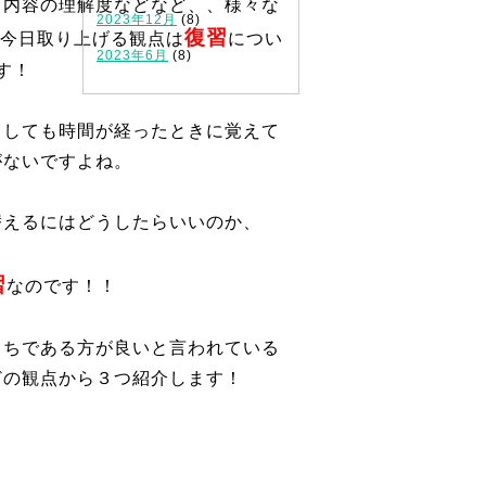
、内容の理解度などなど、、様々な
2023年12月
(8)
復習
今日取り上げる観点は
につい
2023年6月
(8)
す！
としても時間が経ったときに覚えて
がないですよね。
替えるにはどうしたらいいのか、
習
なのです！！
うちである方が良いと言われている
どの観点から３つ紹介します！