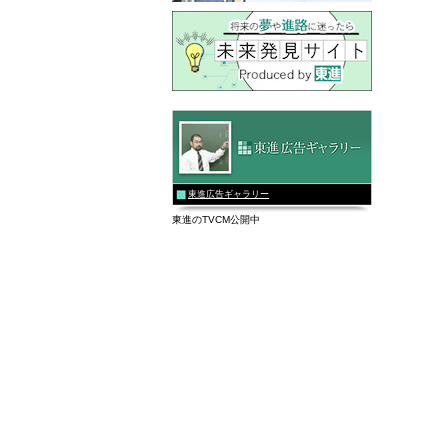
東進広告ギャラリー
東進のTVCM公開中