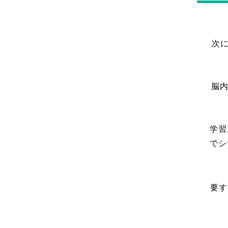
次に
脳内
学習
でシ
要す