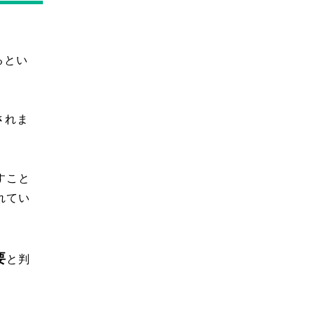
るとい
されま
すこと
れてい
要
と判