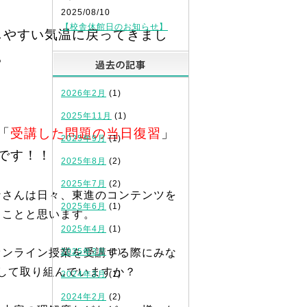
2025/08/10
【校舎休館日のお知らせ】
しやすい気温に戻ってきまし
。
過去の記事
2026年2月
(1)
2025年11月
(1)
「
受講した問題の当日復習
」
2025年9月
(1)
です！！
2025年8月
(2)
2025年7月
(2)
なさんは日々、東進のコンテンツを
2025年6月
(1)
ることと思います。
2025年4月
(1)
オンライン授業を受講する際にみな
2025年3月
(1)
して取り組んでいますか？
2024年3月
(1)
2024年2月
(2)