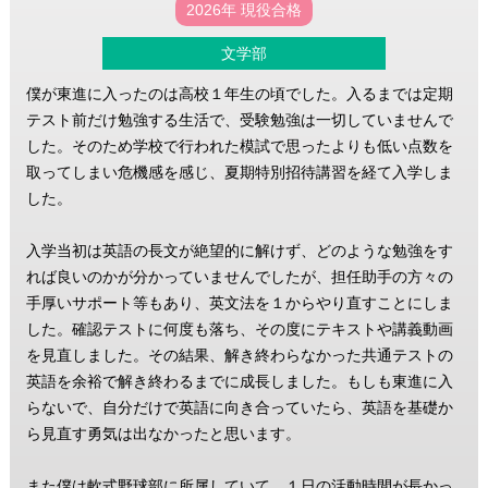
2026年 現役合格
文学部
僕が東進に入ったのは高校１年生の頃でした。入るまでは定期
テスト前だけ勉強する生活で、受験勉強は一切していませんで
した。そのため学校で行われた模試で思ったよりも低い点数を
取ってしまい危機感を感じ、夏期特別招待講習を経て入学しま
した。
入学当初は英語の長文が絶望的に解けず、どのような勉強をす
れば良いのかが分かっていませんでしたが、担任助手の方々の
手厚いサポート等もあり、英文法を１からやり直すことにしま
した。確認テストに何度も落ち、その度にテキストや講義動画
を見直しました。その結果、解き終わらなかった共通テストの
英語を余裕で解き終わるまでに成長しました。もしも東進に入
らないで、自分だけで英語に向き合っていたら、英語を基礎か
ら見直す勇気は出なかったと思います。
また僕は軟式野球部に所属していて、１日の活動時間が長かっ