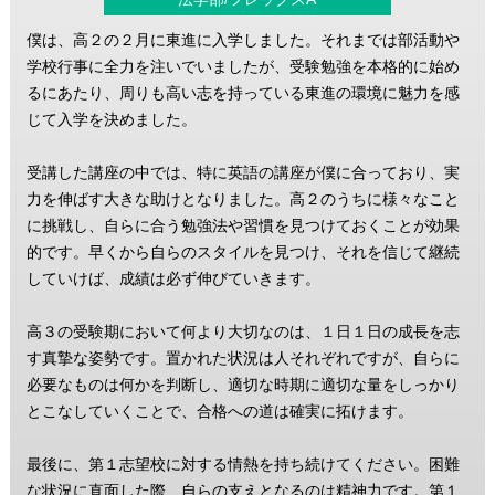
僕は、高２の２月に東進に入学しました。それまでは部活動や
学校行事に全力を注いでいましたが、受験勉強を本格的に始め
るにあたり、周りも高い志を持っている東進の環境に魅力を感
じて入学を決めました。
受講した講座の中では、特に英語の講座が僕に合っており、実
力を伸ばす大きな助けとなりました。高２のうちに様々なこと
に挑戦し、自らに合う勉強法や習慣を見つけておくことが効果
的です。早くから自らのスタイルを見つけ、それを信じて継続
していけば、成績は必ず伸びていきます。
高３の受験期において何より大切なのは、１日１日の成長を志
す真摯な姿勢です。置かれた状況は人それぞれですが、自らに
必要なものは何かを判断し、適切な時期に適切な量をしっかり
とこなしていくことで、合格への道は確実に拓けます。
最後に、第１志望校に対する情熱を持ち続けてください。困難
な状況に直面した際、自らの支えとなるのは精神力です。第１