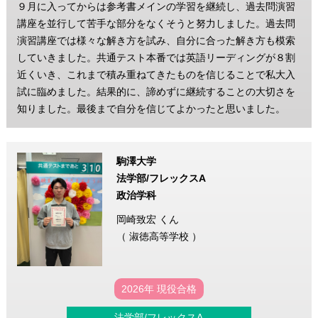
９月に入ってからは参考書メインの学習を継続し、過去問演習
講座を並行して苦手な部分をなくそうと努力しました。過去問
演習講座では様々な解き方を試み、自分に合った解き方も模索
していきました。共通テスト本番では英語リーディングが８割
近くいき、これまで積み重ねてきたものを信じることで私大入
試に臨めました。結果的に、諦めずに継続することの大切さを
知りました。最後まで自分を信じてよかったと思いました。
駒澤大学
法学部/フレックスA
政治学科
岡崎致宏 くん
（ 淑徳高等学校 ）
2026年 現役合格
法学部/フレックスA