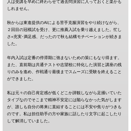
人は受講を早めに終わらせて過去問演習に入っておくと楽かも
しれません。
秋からは東進提供のAIによる苦手克服演習をやり続けながら、
２回目の冠模試を受け、更に推薦入試を乗り越えました。忙し
さ=充実･満足感、だったので秋も結構モチベーションが続きま
した。
年内入試は定番の停滞期に弛まないための策にもなり得ます。
また、直前期は共通テストや志望校に特化した演習と講座の残
りのみを進め、作戦通り最後までスムーズに受験を終えること
ができました。
私は元々の自己肯定感が低くどこか諦観しながら足掻いていた
タイプなのでそこまで精神不安定には陥らなかった気がします
が、誰しも自分の将来に直結することには不安や焦りがつきも
のです。私は担任助手の方や家族に話したり文字に起こしたり
して解消していました。