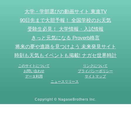
大学・学部選びの動画サイト 東進TV
90日先まで大胆予報！ 全国学校のお天気
受験生必見！ 大学情報・入試情報
きっと元気になる Proverb格言
将来の夢や進路を見つけよう 未来発見サイト
時刻も天気もイベントも掲載! ナガセ世界時計
このサイトについて
リンクについて
お問い合わせ
プライバシーポリシー
データ利用
サイトマップ
ニュースリリース
Copyright © NagaseBrothers Inc.