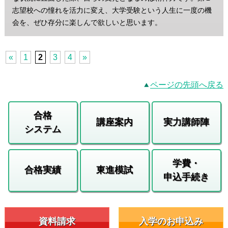
志望校への憧れを活力に変え、大学受験という人生に一度の機
会を、ぜひ存分に楽しんで欲しいと思います。
«
1
2
3
4
»
ページの先頭へ戻る
合格
講座案内
実力講師陣
システム
学費・
合格実績
東進模試
申込手続き
資料請求
入学のお申込み