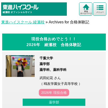
東進
綾瀬校
オフィシャルサイト
メニュー
ホームページ
東進ハイスクール 綾瀬校
»
Archives for 合格体験記
現役合格おめでとう！！
2026年 綾瀬校 合格体験記
千葉大学
薬学部
薬学科、薬科学科
武田紀花 さん
（ 鴎友学園女子高等学校 ）
2026年 現役合格
薬学部