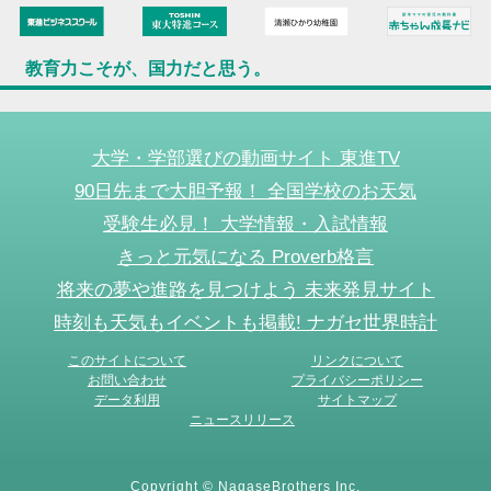
教育力こそが、国力だと思う。
大学・学部選びの動画サイト 東進TV
90日先まで大胆予報！ 全国学校のお天気
受験生必見！ 大学情報・入試情報
きっと元気になる Proverb格言
将来の夢や進路を見つけよう 未来発見サイト
時刻も天気もイベントも掲載! ナガセ世界時計
このサイトについて
リンクについて
お問い合わせ
プライバシーポリシー
データ利用
サイトマップ
ニュースリリース
Copyright © NagaseBrothers Inc.