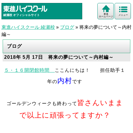
東進
綾瀬校
オフィシャルサイト
メニュー
ホームページ
東進ハイスクール 綾瀬校
»
ブログ
»
将来の夢について～内村
編～
ブログ
2018年 5月 17日 将来の夢について～内村編～
５・１６開閉館時間
ここんにちは！ 担任助手１
内村
年の
です
皆さんいまま
ゴールデンウィークも終わって
で以上に頑張ってますか？