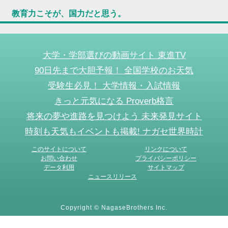
教育力こそが、国力だと思う。
大学・学部選びの動画サイト 東進TV
90日先まで大胆予報！ 全国学校のお天気
受験生必見！ 大学情報・入試情報
きっと元気になる Proverb格言
将来の夢や進路を見つけよう 未来発見サイト
時刻も天気もイベントも掲載! ナガセ世界時計
このサイトについて
リンクについて
お問い合わせ
プライバシーポリシー
データ利用
サイトマップ
ニュースリリース
Copyright © NagaseBrothers Inc.