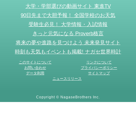
大学・学部選びの動画サイト 東進TV
90日先まで大胆予報！ 全国学校のお天気
受験生必見！ 大学情報・入試情報
きっと元気になる Proverb格言
将来の夢や進路を見つけよう 未来発見サイト
時刻も天気もイベントも掲載! ナガセ世界時計
このサイトについて
リンクについて
お問い合わせ
プライバシーポリシー
データ利用
サイトマップ
ニュースリリース
Copyright © NagaseBrothers Inc.