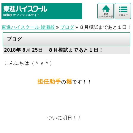
東進
綾瀬校
オフィシャルサイト
メニュー
ホームページ
東進ハイスクール 綾瀬校
»
ブログ
»
８月模試まであと１日！
ブログ
2018年 8月 25日 ８月模試まであと１日！
こんにちは（＾ｖ＾）
担任助手
堀
の
です！！
ついに明日！！