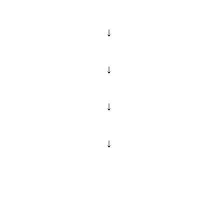
↓
↓
↓
↓