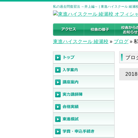
私の過去問復習法 ～井上編～ | 東進ハイスクール 綾
東進ハイスクール 綾瀬校
»
ブログ
»
ブロ
20