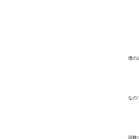
僕の
なの
試験