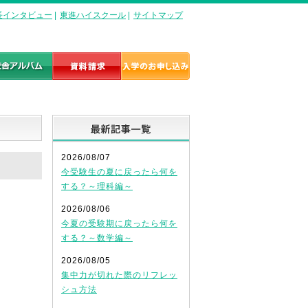
長インタビュー
|
東進ハイスクール
|
サイトマップ
最新記事一覧
2026/08/07
今受験生の夏に戻ったら何を
する？～理科編～
2026/08/06
今夏の受験期に戻ったら何を
する？～数学編～
2026/08/05
集中力が切れた際のリフレッ
シュ方法