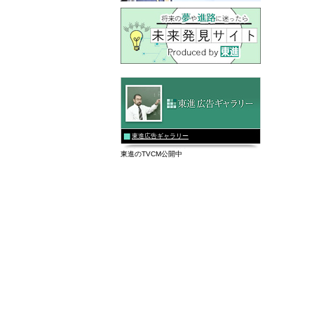
東進広告ギャラリー
東進のTVCM公開中