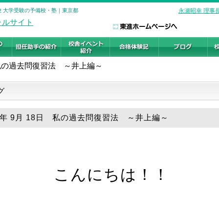
瀬校 大学受験の予備校・塾｜東京都
永瀬昭幸 理事
私の過去問復習法 ～井上編～
グ
18年 9月 18日 私の過去問復習法 ～井上編～
こんにちは！！