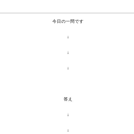
今日の一問です
↓
↓
↓
答え
↓
↓