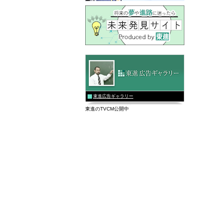
東進広告ギャラリー
東進のTVCM公開中