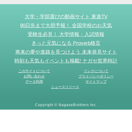
大学・学部選びの動画サイト 東進TV
90日先まで大胆予報！ 全国学校のお天気
受験生必見！ 大学情報・入試情報
きっと元気になる Proverb格言
将来の夢や進路を見つけよう 未来発見サイト
時刻も天気もイベントも掲載! ナガセ世界時計
このサイトについて
リンクについて
お問い合わせ
プライバシーポリシー
データ利用
サイトマップ
ニュースリリース
Copyright © NagaseBrothers Inc.