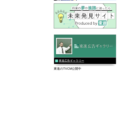
東進広告ギャラリー
東進のTVCM公開中