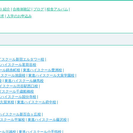
ト紹介
|
合格体験記
|
ブログ
|
校舎アルバム
|
請求
|
入学のお申込み
イスクール新宿エルタワー校
|
進ハイスクール茗荷谷校
ール錦糸町校
|
東進ハイスクール豊洲校
|
イスクール池袋校
|
東進ハイスクール大泉学園校
|
校
|
東進ハイスクール練馬校
イスクール渋谷駅西口校
|
イスクール千歳船橋校
進ハイスクール国分寺校
|
久留米校
|
東進ハイスクール府中校
|
ハイスクール新百合ヶ丘校
|
スクール平塚校
|
東進ハイスクール藤沢校
|
ール川越校
|
東進ハイスクール小手指校
|