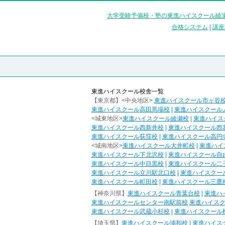
大学受験予備校・塾の東進ハイスクール綾瀬
合格システム
|
講座
東進ハイスクール校舎一覧
【東京都】<中央地区>
東進ハイスクール市ヶ谷
東進ハイスクール高田馬場校
|
東進ハイスクール
<城東地区>
東進ハイスクール綾瀬校
|
東進ハイス
東進ハイスクール西新井校
|
東進ハイスクール西
東進ハイスクール荻窪校
|
東進ハイスクール高円
<城南地区>
東進ハイスクール大井町校
|
東進ハイ
東進ハイスクール下北沢校
|
東進ハイスクール自
東進ハイスクール中目黒校
|
東進ハイスクール二
東進ハイスクール立川駅北口校
|
東進ハイスクー
東進ハイスクール町田校
|
東進ハイスクール三鷹
【神奈川県】
東進ハイスクール青葉台校
|
東進ハ
東進ハイスクールセンター南駅前校
東進ハイス
東進ハイスクール武蔵小杉校
|
東進ハイスクール
【埼玉県】
東進ハイスクール浦和校
|
東進ハイス