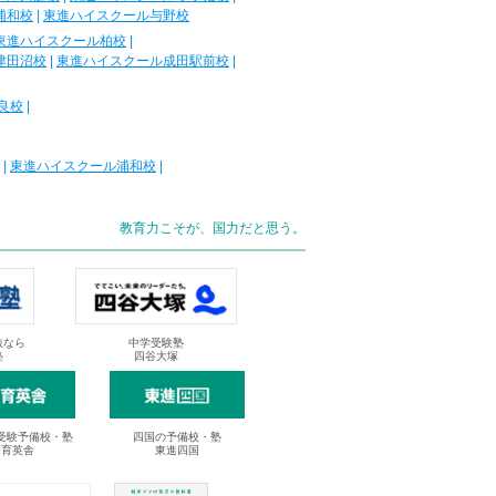
浦和校
|
東進ハイスクール与野校
東進ハイスクール柏校
|
津田沼校
|
東進ハイスクール成田駅前校
|
良校
|
|
東進ハイスクール浦和校
|
教育力こそが、国力だと思う。
抜なら
中学受験塾
塾
四谷大塚
受験予備校・塾
四国の予備校・塾
進育英舎
東進四国