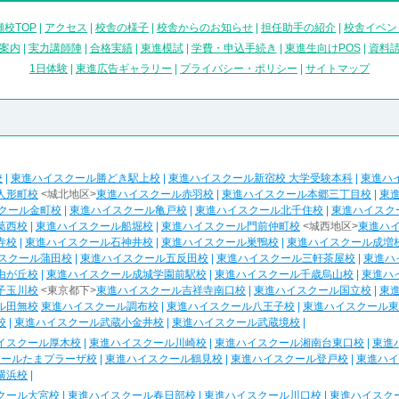
校TOP
|
アクセス
|
校舎の様子
|
校舎からのお知らせ
|
担任助手の紹介
|
校舎イベン
案内
|
実力講師陣
|
合格実績
|
東進模試
|
学費・申込手続き
|
東進生向けPOS
|
資料
1日体験
|
東進広告ギャラリー
|
プライバシー・ポリシー
|
サイトマップ
校
|
東進ハイスクール勝どき駅上校
|
東進ハイスクール新宿校 大学受験本科
|
東進ハ
人形町校
<城北地区>
東進ハイスクール赤羽校
|
東進ハイスクール本郷三丁目校
|
東
クール金町校
|
東進ハイスクール亀戸校
|
東進ハイスクール北千住校
|
東進ハイスク
葛西校
|
東進ハイスクール船堀校
|
東進ハイスクール門前仲町校
<城西地区>
東進ハ
寺校
|
東進ハイスクール石神井校
|
東進ハイスクール巣鴨校
|
東進ハイスクール成増
スクール蒲田校
|
東進ハイスクール五反田校
|
東進ハイスクール三軒茶屋校
|
東進ハ
由が丘校
|
東進ハイスクール成城学園前駅校
|
東進ハイスクール千歳烏山校
|
東進ハ
子玉川校
<東京都下>
東進ハイスクール吉祥寺南口校
|
東進ハイスクール国立校
|
東
ル田無校
東進ハイスクール調布校
|
東進ハイスクール八王子校
|
東進ハイスクール東
校
|
東進ハイスクール武蔵小金井校
|
東進ハイスクール武蔵境校
|
イスクール厚木校
|
東進ハイスクール川崎校
|
東進ハイスクール湘南台東口校
|
東進
クールたまプラーザ校
|
東進ハイスクール鶴見校
|
東進ハイスクール登戸校
|
東進ハイ
横浜校
|
クール大宮校
|
東進ハイスクール春日部校
|
東進ハイスクール川口校
|
東進ハイスク