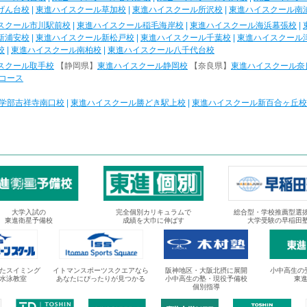
げん台校
|
東進ハイスクール草加校
|
東進ハイスクール所沢校
|
東進ハイスクール南
スクール市川駅前校
|
東進ハイスクール稲毛海岸校
|
東進ハイスクール海浜幕張校
|
新浦安校
|
東進ハイスクール新松戸校
|
東進ハイスクール千葉校
|
東進ハイスクール
校
|
東進ハイスクール南柏校
|
東進ハイスクール八千代台校
スクール取手校
【静岡県】
東進ハイスクール静岡校
【奈良県】
東進ハイスクール奈
コース
学部吉祥寺南口校
|
東進ハイスクール勝どき駅上校
|
東進ハイスクール新百合ヶ丘校
大学入試の
完全個別カリキュラムで
総合型・学校推薦型選
東進衛星予備校
成績を大巾に伸ばす
大学受験の早稲田
たスイミング
イトマンスポーツスクエアなら
阪神地区・大阪北摂に展開
小中高生の
水泳教室
あなたにぴったりが見つかる
小中高生の塾・現役予備校
東
個別指導