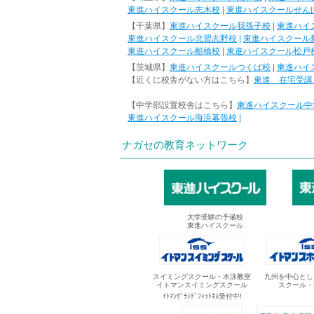
東進ハイスクール志木校
|
東進ハイスクールせん
【千葉県】
東進ハイスクール我孫子校
|
東進ハイ
東進ハイスクール北習志野校
|
東進ハイスクール
東進ハイスクール船橋校
|
東進ハイスクール松戸
【茨城県】
東進ハイスクールつくば校
|
東進ハイ
【近くに校舎がない方はこちら】
東進 在宅受講
【中学部設置校舎はこちら】
東進ハイスクール中
東進ハイスクール海浜幕張校
|
ナガセの教育ネットワーク
大学受験の予備校
東進ハイスクール
スイミングスクール・水泳教室
九州を中心とし
イトマンスイミングスクール
スクール・
ｲﾄﾏﾝｸﾞﾗﾝﾄﾞﾌｨｯﾄﾈｽ受付中!