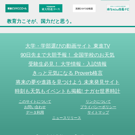
教育力こそが、国力だと思う。
大学・学部選びの動画サイト 東進TV
90日先まで大胆予報！ 全国学校のお天気
受験生必見！ 大学情報・入試情報
きっと元気になる Proverb格言
将来の夢や進路を見つけよう 未来発見サイト
時刻も天気もイベントも掲載! ナガセ世界時計
このサイトについて
リンクについて
お問い合わせ
プライバシーポリシー
データ利用
サイトマップ
ニュースリリース