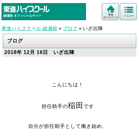
東進
綾瀬校
オフィシャルサイト
メニュー
ホームページ
東進ハイスクール 綾瀬校
»
ブログ
»
いざ出陣
ブログ
2018年 12月 16日 いざ出陣
こんにちは！
稲田
担任助手の
です
自分が担任助手として働き始め、