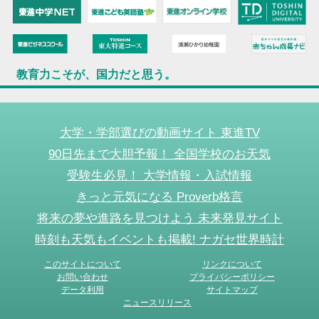
教育力こそが、国力だと思う。
大学・学部選びの動画サイト 東進TV
90日先まで大胆予報！ 全国学校のお天気
受験生必見！ 大学情報・入試情報
きっと元気になる Proverb格言
将来の夢や進路を見つけよう 未来発見サイト
時刻も天気もイベントも掲載! ナガセ世界時計
このサイトについて
リンクについて
お問い合わせ
プライバシーポリシー
データ利用
サイトマップ
ニュースリリース