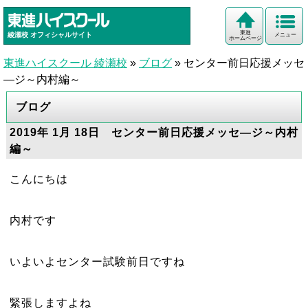
東進
綾瀬校
オフィシャルサイト
メニュー
ホームページ
東進ハイスクール 綾瀬校
»
ブログ
»
センター前日応援メッセ
―ジ～内村編～
ブログ
2019年 1月 18日 センター前日応援メッセ―ジ～内村
編～
こんにちは
内村です
いよいよセンター試験前日ですね
緊張しますよね