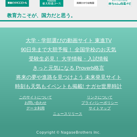
教育力こそが、国力だと思う。
大学・学部選びの動画サイト 東進TV
90日先まで大胆予報！ 全国学校のお天気
受験生必見！ 大学情報・入試情報
きっと元気になる Proverb格言
将来の夢や進路を見つけよう 未来発見サイト
時刻も天気もイベントも掲載! ナガセ世界時計
このサイトについて
リンクについて
お問い合わせ
プライバシーポリシー
データ利用
サイトマップ
ニュースリリース
Copyright © NagaseBrothers Inc.