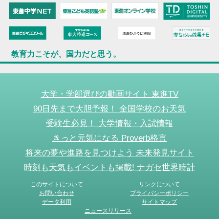
教育力こそが、国力だと思う。
大学・学部選びの動画サイト 東進TV
90日先まで大胆予報！ 全国学校のお天気
受験生必見！ 大学情報・入試情報
きっと元気になる Proverb格言
将来の夢や進路を見つけよう 未来発見サイト
時刻も天気もイベントも掲載! ナガセ世界時計
このサイトについて
リンクについて
お問い合わせ
プライバシーポリシー
データ利用
サイトマップ
ニュースリリース