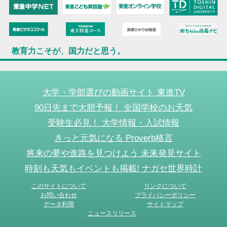
教育力こそが、国力だと思う。
大学・学部選びの動画サイト 東進TV
90日先まで大胆予報！ 全国学校のお天気
受験生必見！ 大学情報・入試情報
きっと元気になる Proverb格言
将来の夢や進路を見つけよう 未来発見サイト
時刻も天気もイベントも掲載! ナガセ世界時計
このサイトについて
リンクについて
お問い合わせ
プライバシーポリシー
データ利用
サイトマップ
ニュースリリース