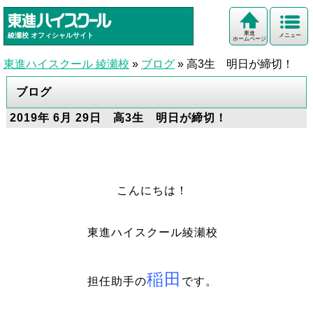
東進
綾瀬校
オフィシャルサイト
メニュー
ホームページ
東進ハイスクール 綾瀬校
»
ブログ
»
高3生 明日が締切！
ブログ
2019年 6月 29日 高3生 明日が締切！
こんにちは！
東進ハイスクール綾瀬校
稲田
担任助手の
です。