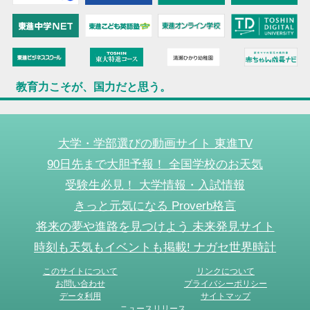
教育力こそが、国力だと思う。
大学・学部選びの動画サイト 東進TV
90日先まで大胆予報！ 全国学校のお天気
受験生必見！ 大学情報・入試情報
きっと元気になる Proverb格言
将来の夢や進路を見つけよう 未来発見サイト
時刻も天気もイベントも掲載! ナガセ世界時計
このサイトについて
リンクについて
お問い合わせ
プライバシーポリシー
データ利用
サイトマップ
ニュースリリース