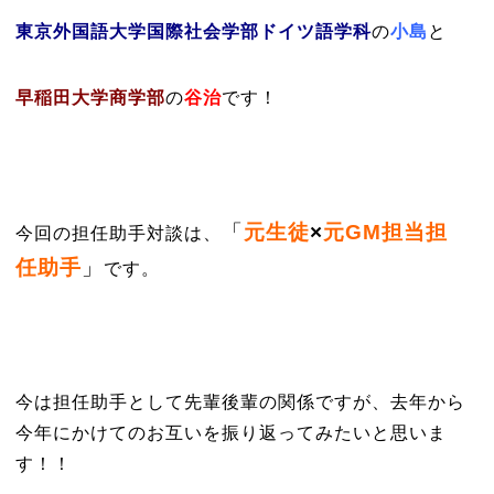
東京外国語大学国際社会学部ドイツ語学科
の
小島
と
早稲田大学商学部
の
谷治
です！
「
元生徒
×
元GM担当担
今回の担任助手対談は、
任助手
」
です。
今は担任助手として先輩後輩の関係ですが、去年から
今年にかけてのお互いを振り返ってみたいと思いま
す！！