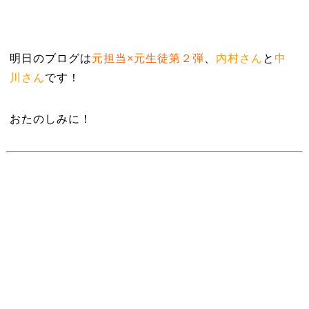
明日のブログは
元担当×元生徒第２弾
、
内村さん
と
中
川さん
です！
おたのしみに！