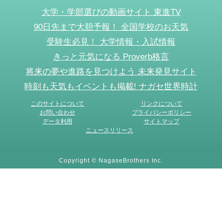
大学・学部選びの動画サイト 東進TV
90日先まで大胆予報！ 全国学校のお天気
受験生必見！ 大学情報・入試情報
きっと元気になる Proverb格言
将来の夢や進路を見つけよう 未来発見サイト
時刻も天気もイベントも掲載! ナガセ世界時計
このサイトについて
リンクについて
お問い合わせ
プライバシーポリシー
データ利用
サイトマップ
ニュースリリース
Copyright © NagaseBrothers Inc.