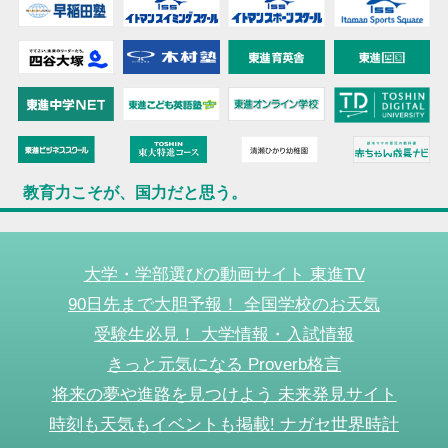
教育力こそが、国力だと思う。
大学・学部選びの動画サイト 東進TV
90日先まで大胆予報！ 全国学校のお天気
受験生必見！ 大学情報・入試情報
きっと元気になる Proverb格言
将来の夢や進路を見つけよう 未来発見サイト
時刻も天気もイベントも掲載! ナガセ世界時計