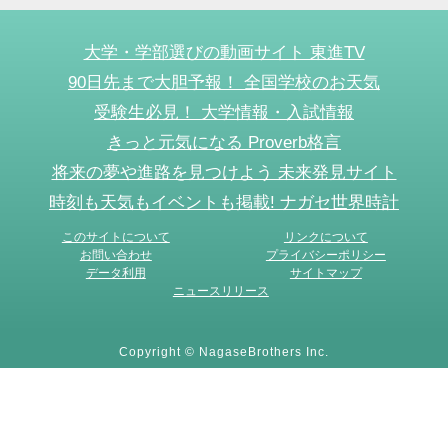
大学・学部選びの動画サイト 東進TV
90日先まで大胆予報！ 全国学校のお天気
受験生必見！ 大学情報・入試情報
きっと元気になる Proverb格言
将来の夢や進路を見つけよう 未来発見サイト
時刻も天気もイベントも掲載! ナガセ世界時計
このサイトについて
リンクについて
お問い合わせ
プライバシーポリシー
データ利用
サイトマップ
ニュースリリース
Copyright © NagaseBrothers Inc.