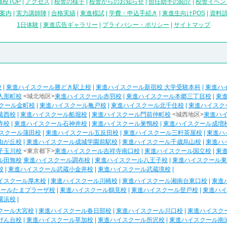
校TOP
|
アクセス
|
校舎の様子
|
校舎からのお知らせ
|
担任助手の紹介
|
校舎イベン
案内
|
実力講師陣
|
合格実績
|
東進模試
|
学費・申込手続き
|
東進生向けPOS
|
資料
1日体験
|
東進広告ギャラリー
|
プライバシー・ポリシー
|
サイトマップ
校
|
東進ハイスクール勝どき駅上校
|
東進ハイスクール新宿校 大学受験本科
|
東進ハ
人形町校
<城北地区>
東進ハイスクール赤羽校
|
東進ハイスクール本郷三丁目校
|
東
クール金町校
|
東進ハイスクール亀戸校
|
東進ハイスクール北千住校
|
東進ハイスク
葛西校
|
東進ハイスクール船堀校
|
東進ハイスクール門前仲町校
<城西地区>
東進ハ
寺校
|
東進ハイスクール石神井校
|
東進ハイスクール巣鴨校
|
東進ハイスクール成増
スクール蒲田校
|
東進ハイスクール五反田校
|
東進ハイスクール三軒茶屋校
|
東進ハ
由が丘校
|
東進ハイスクール成城学園前駅校
|
東進ハイスクール千歳烏山校
|
東進ハ
子玉川校
<東京都下>
東進ハイスクール吉祥寺南口校
|
東進ハイスクール国立校
|
東
ル田無校
東進ハイスクール調布校
|
東進ハイスクール八王子校
|
東進ハイスクール東
校
|
東進ハイスクール武蔵小金井校
|
東進ハイスクール武蔵境校
|
イスクール厚木校
|
東進ハイスクール川崎校
|
東進ハイスクール湘南台東口校
|
東進
クールたまプラーザ校
|
東進ハイスクール鶴見校
|
東進ハイスクール登戸校
|
東進ハイ
横浜校
|
クール大宮校
|
東進ハイスクール春日部校
|
東進ハイスクール川口校
|
東進ハイスク
げん台校
|
東進ハイスクール草加校
|
東進ハイスクール所沢校
|
東進ハイスクール南