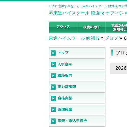
６月に意識すべきこと | 東進ハイスクール 綾瀬校 大
東進ハイスクール 綾瀬校
»
ブログ
»
ブロ
20