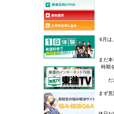
6月は
まだ本
時期
だ
まず意
休日だ