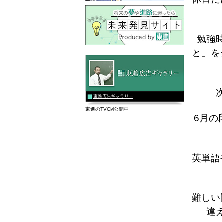
勉強
と」を
東進広告ギャラリー
東進のTVCM公開中
6月の
英単語
難しい
違