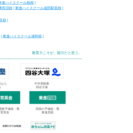
東進ハイスクール柏校
|
津田沼校
|
東進ハイスクール成田駅前校
|
良校
|
|
東進ハイスクール浦和校
|
教育力こそが、国力だと思う。
抜なら
中学受験塾
塾
四谷大塚
受験予備校・塾
四国の予備校・塾
進育英舎
東進四国