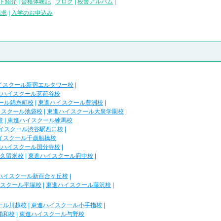
ト紹介
|
合格体験記
|
ブログ
|
校舎アルバム
|
請求
|
入学のお申込み
イスクール新宿エルタワー校
|
進ハイスクール茗荷谷校
ール錦糸町校
|
東進ハイスクール豊洲校
|
イスクール池袋校
|
東進ハイスクール大泉学園校
|
校
|
東進ハイスクール練馬校
イスクール渋谷駅西口校
|
イスクール千歳船橋校
進ハイスクール国分寺校
|
久留米校
|
東進ハイスクール府中校
|
ハイスクール新百合ヶ丘校
|
スクール平塚校
|
東進ハイスクール藤沢校
|
ール川越校
|
東進ハイスクール小手指校
|
浦和校
|
東進ハイスクール与野校