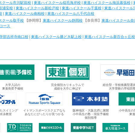
スクール市川駅前校
|
東進ハイスクール稲毛海岸校
|
東進ハイスクール海浜幕張校
|
新浦安校
|
東進ハイスクール新松戸校
|
東進ハイスクール千葉校
|
東進ハイスクール
校
|
東進ハイスクール南柏校
|
東進ハイスクール八千代台校
スクール取手校
【静岡県】
東進ハイスクール静岡校
【奈良県】
東進ハイスクール奈
コース
学部吉祥寺南口校
|
東進ハイスクール勝どき駅上校
|
東進ハイスクール新百合ヶ丘校
大学入試の
完全個別カリキュラムで
総合型・学校推薦型選
東進衛星予備校
成績を大巾に伸ばす
大学受験の早稲田
たスイミング
イトマンスポーツスクエアなら
阪神地区・大阪北摂に展開
小中高生の
水泳教室
あなたにぴったりが見つかる
小中高生の塾・現役予備校
東
個別指導