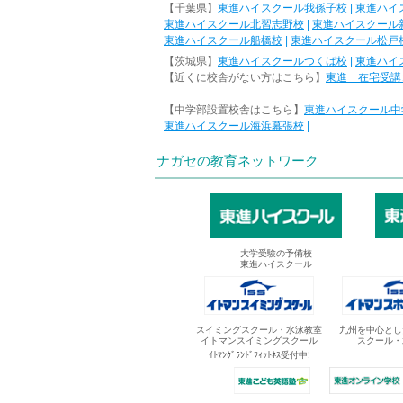
【千葉県】
東進ハイスクール我孫子校
|
東進ハイ
東進ハイスクール北習志野校
|
東進ハイスクール
東進ハイスクール船橋校
|
東進ハイスクール松戸
【茨城県】
東進ハイスクールつくば校
|
東進ハイ
【近くに校舎がない方はこちら】
東進 在宅受講
【中学部設置校舎はこちら】
東進ハイスクール中
東進ハイスクール海浜幕張校
|
ナガセの教育ネットワーク
大学受験の予備校
東進ハイスクール
スイミングスクール・水泳教室
九州を中心とし
イトマンスイミングスクール
スクール・
ｲﾄﾏﾝｸﾞﾗﾝﾄﾞﾌｨｯﾄﾈｽ受付中!