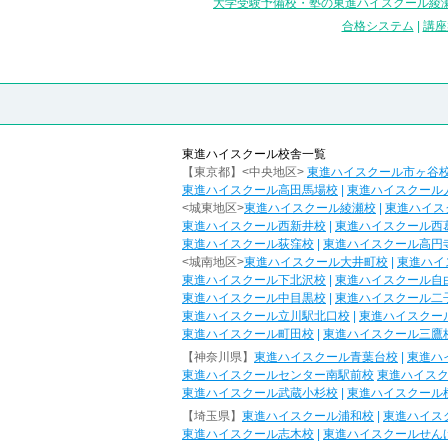
大学受験予備校・塾の東進ハイスクール綾瀬
合格システム
|
講座
東進ハイスクール校舎一覧
【東京都】<中央地区>
東進ハイスクール市ヶ谷
東進ハイスクール高田馬場校
|
東進ハイスクール
<城東地区>
東進ハイスクール綾瀬校
|
東進ハイス
東進ハイスクール西新井校
|
東進ハイスクール西
東進ハイスクール荻窪校
|
東進ハイスクール高円
<城南地区>
東進ハイスクール大井町校
|
東進ハイ
東進ハイスクール下北沢校
|
東進ハイスクール自
東進ハイスクール中目黒校
|
東進ハイスクール二
東進ハイスクール立川駅北口校
|
東進ハイスクー
東進ハイスクール町田校
|
東進ハイスクール三鷹
【神奈川県】
東進ハイスクール青葉台校
|
東進ハ
東進ハイスクールセンター南駅前校
東進ハイス
東進ハイスクール武蔵小杉校
|
東進ハイスクール
【埼玉県】
東進ハイスクール浦和校
|
東進ハイス
東進ハイスクール志木校
|
東進ハイスクールせん