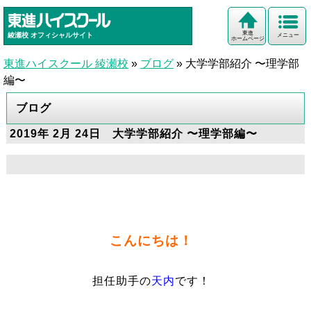
東進
綾瀬校
オフィシャルサイト
メニュー
ホームページ
東進ハイスクール 綾瀬校
»
ブログ
»
大学学部紹介 〜理学部
編〜
ブログ
2019年 2月 24日 大学学部紹介 〜理学部編〜
こんにちは！
担任助手の
天内
です！