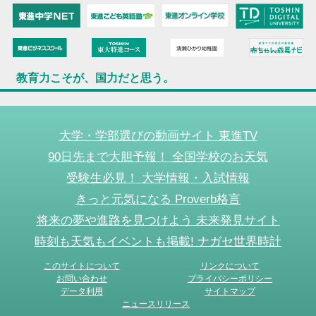
教育力こそが、国力だと思う。
大学・学部選びの動画サイト 東進TV
90日先まで大胆予報！ 全国学校のお天気
受験生必見！ 大学情報・入試情報
きっと元気になる Proverb格言
将来の夢や進路を見つけよう 未来発見サイト
時刻も天気もイベントも掲載! ナガセ世界時計
このサイトについて
リンクについて
お問い合わせ
プライバシーポリシー
データ利用
サイトマップ
ニュースリリース