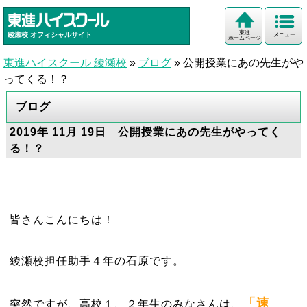
東進
綾瀬校
オフィシャルサイト
メニュー
ホームページ
東進ハイスクール 綾瀬校
»
ブログ
»
公開授業にあの先生がや
ってくる！？
ブログ
2019年 11月 19日 公開授業にあの先生がやってく
る！？
皆さんこんにちは！
綾瀬校担任助手４年の石原です。
「速
突然ですが、高校１、２年生のみなさんは、