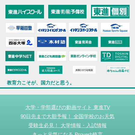
教育力こそが、国力だと思う。
大学・学部選びの動画サイト 東進TV
90日先まで大胆予報！ 全国学校のお天気
受験生必見！ 大学情報・入試情報
きっと元気になる Proverb格言