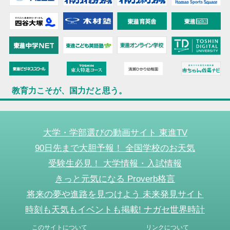
教育力こそが、国力だと思う。
大学・学部選びの動画サイト 東進TV
90日先まで大胆予報！ 全国学校のお天気
受験生必見！ 大学情報・入試情報
きっと元気になる Proverb格言
将来の夢や進路を見つけよう 未来発見サイト
時刻も天気もイベントも掲載! ナガセ世界時計
このサイトについて
リンクについて