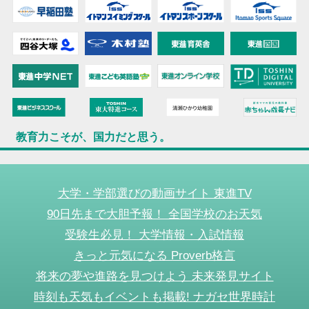
教育力こそが、国力だと思う。
大学・学部選びの動画サイト 東進TV
90日先まで大胆予報！ 全国学校のお天気
受験生必見！ 大学情報・入試情報
きっと元気になる Proverb格言
将来の夢や進路を見つけよう 未来発見サイト
時刻も天気もイベントも掲載! ナガセ世界時計