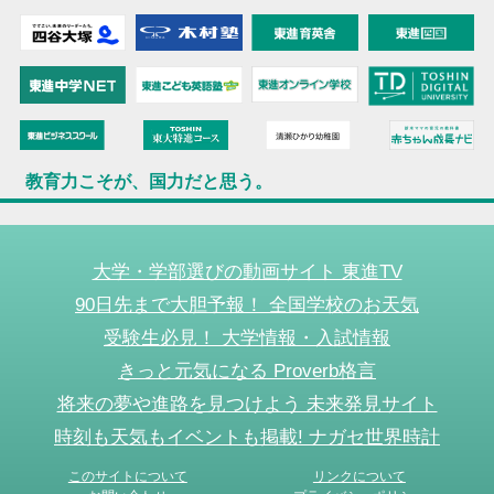
教育力こそが、国力だと思う。
大学・学部選びの動画サイト 東進TV
90日先まで大胆予報！ 全国学校のお天気
受験生必見！ 大学情報・入試情報
きっと元気になる Proverb格言
将来の夢や進路を見つけよう 未来発見サイト
時刻も天気もイベントも掲載! ナガセ世界時計
このサイトについて
リンクについて